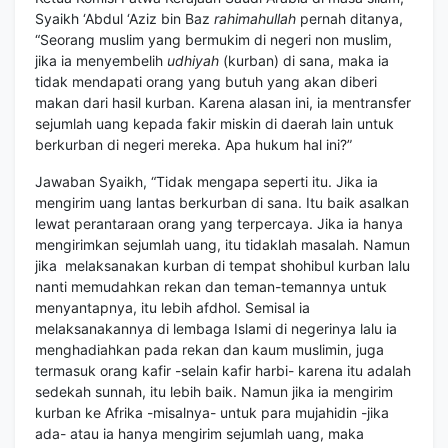
Syaikh ‘Abdul ‘Aziz bin Baz
rahimahullah
pernah ditanya,
“Seorang muslim yang bermukim di negeri non muslim,
jika ia menyembelih
udhiyah
(kurban) di sana, maka ia
tidak mendapati orang yang butuh yang akan diberi
makan dari hasil kurban. Karena alasan ini, ia mentransfer
sejumlah uang kepada fakir miskin di daerah lain untuk
berkurban di negeri mereka. Apa hukum hal ini?”
Jawaban Syaikh, “Tidak mengapa seperti itu. Jika ia
mengirim uang lantas berkurban di sana. Itu baik asalkan
lewat perantaraan orang yang terpercaya. Jika ia hanya
mengirimkan sejumlah uang, itu tidaklah masalah. Namun
jika melaksanakan kurban di tempat shohibul kurban lalu
nanti memudahkan rekan dan teman-temannya untuk
menyantapnya, itu lebih afdhol. Semisal ia
melaksanakannya di lembaga Islami di negerinya lalu ia
menghadiahkan pada rekan dan kaum muslimin, juga
termasuk orang kafir -selain kafir harbi- karena itu adalah
sedekah sunnah, itu lebih baik. Namun jika ia mengirim
kurban ke Afrika -misalnya- untuk para mujahidin -jika
ada- atau ia hanya mengirim sejumlah uang, maka