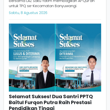
bersama LAZ Saku Yatim membagikan Al-Qur’an
untuk TPQ se-Kecamatan Banyuwangi.
Sabtu, 8 Agustus 2026
Selamat Sukses! Dua Santri PPTQ
Baitul Furqon Putra Raih Prestasi
Pendidikan Tinggi