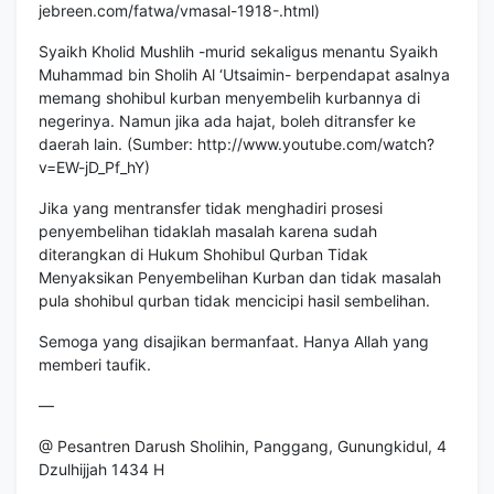
jebreen.com/fatwa/vmasal-1918-.html
)
Syaikh Kholid Mushlih -murid sekaligus menantu Syaikh
Muhammad bin Sholih Al ‘Utsaimin- berpendapat asalnya
memang shohibul kurban menyembelih kurbannya di
negerinya. Namun jika ada hajat, boleh ditransfer ke
daerah lain. (Sumber:
http://www.youtube.com/watch?
v=EW-jD_Pf_hY
)
Jika yang mentransfer tidak menghadiri prosesi
penyembelihan tidaklah masalah karena sudah
diterangkan di
Hukum Shohibul Qurban Tidak
Menyaksikan Penyembelihan Kurban
dan tidak masalah
pula
shohibul qurban tidak mencicipi hasil sembelihan
.
Semoga yang disajikan bermanfaat. Hanya Allah yang
memberi taufik.
—
@
Pesantren Darush Sholihin, Panggang, Gunungkidul
, 4
Dzulhijjah 1434 H